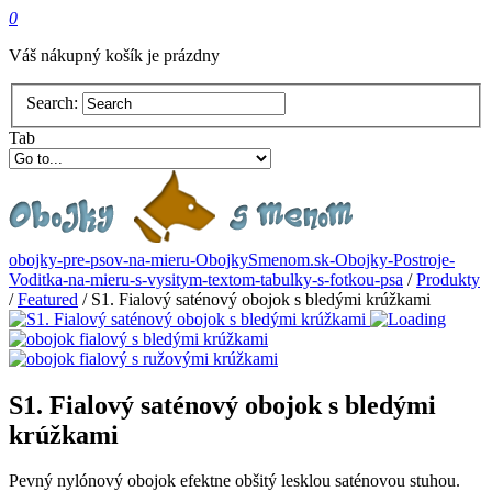
0
Váš nákupný košík je prázdny
Search:
Tab
obojky-pre-psov-na-mieru-ObojkySmenom.sk-Obojky-Postroje-
Voditka-na-mieru-s-vysitym-textom-tabulky-s-fotkou-psa
/
Produkty
/
Featured
/
S1. Fialový saténový obojok s bledými krúžkami
S1. Fialový saténový obojok s bledými
krúžkami
Pevný nylónový obojok efektne obšitý lesklou saténovou stuhou.