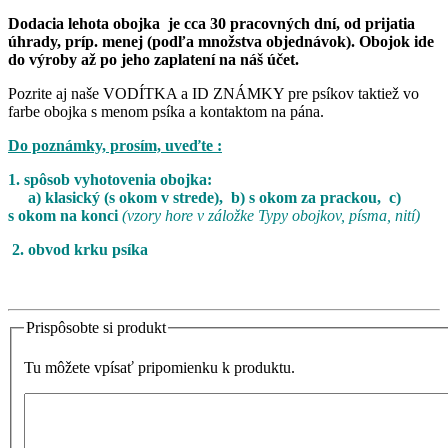
Dodacia lehota obojka je cca 30 pracovných dní, od prijatia
úhrady, príp. menej (podľa množstva objednávok)
.
Obojok ide
do výroby až po jeho zaplatení na náš účet
.
Pozrite aj naše VODÍTKA a ID ZNÁMKY pre psíkov taktiež vo
farbe obojka s menom psíka a kontaktom na pána.
Do poznámky, prosím, uveďte :
1. spôsob vyhotovenia obojka:
a) klasický (s okom v strede), b) s okom za prackou, c)
s okom na konci
(vzory hore v záložke Typy obojkov, písma, nití)
2. obvod krku psíka
Prispôsobte si produkt
Tu môžete vpísať pripomienku k produktu.