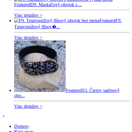
Featured
D9. Maskáčový obojok s ...
Viac detailov >
Featured
F9.
Tmavoružový flísov�...
Viac detailov >
Featured
S3. Čierny saténový
obo...
Viac detailov >
>
Domov
-
Rasy psov
-