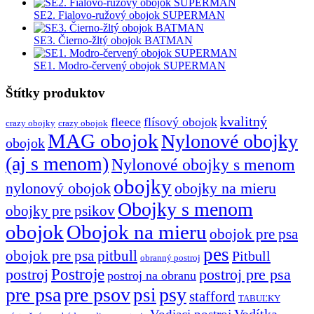
SE2. Fialovo-ružový obojok SUPERMAN
SE3. Čierno-žltý obojok BATMAN
SE1. Modro-červený obojok SUPERMAN
Štítky produktov
kvalitný
fleece
flísový obojok
crazy obojky
crazy obojok
MAG obojok
Nylonové obojky
obojok
(aj s menom)
Nylonové obojky s menom
obojky
nylonový obojok
obojky na mieru
Obojky s menom
obojky pre psikov
obojok
Obojok na mieru
obojok pre psa
pes
obojok pre psa pitbull
Pitbull
obranný postroj
Postroje
postroj
postroj pre psa
postroj na obranu
pre psa
pre psov
psy
psi
stafford
TABUĽKY