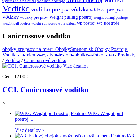
Vodítka
Vodiaci postroj
výstražné a na búdu
vodiace postroje
Vodítko
vodítko pre psa
vôdzka
vôdzka pre psa
vôdzky
Weight pulling postroj
vôdzky pre psov
weight pulling postroje
wp postroj
wp postroje
weight pull postroj
weight pull postroje pre pitbull
Canicrossové vodítko
obojky-pre-psov-na-mieru-ObojkySmenom.sk-Obojky-Postroje-
Voditka-na-mieru-s-vysitym-textom-tabulky-s-fotkou-psa
/
Produkty
/
Vodítka
/
Canicrossové vodítko
Viac detailov
Cena:
12.00 €
CC1. Canicrossové vodítko
<
Featured
WP3. Weight pull
postroj, ...
Viac detailov >
Featured
A3.