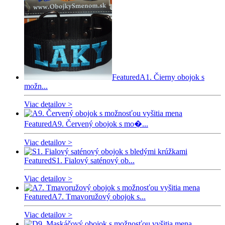
Featured
A1. Čierny obojok s
možn...
Viac detailov >
Featured
A9. Červený obojok s mo�...
Viac detailov >
Featured
S1. Fialový saténový ob...
Viac detailov >
Featured
A7. Tmavoružový obojok s...
Viac detailov >