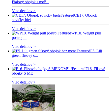
Fialový obojok s mož...
Viac detailov >
Featured
CE17. Obojok
sovičky biel
Viac detailov >
Featured
WP10. Weight pull
postroj ...
Viac detailov >
Featured
F5. Lili
green flísový o...
Viac detailov >
Featured
F16. Flísové
obojky S ME
Viac detailov >