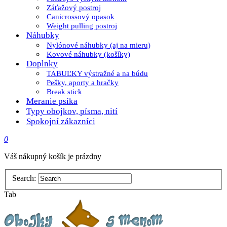
Záťažový postroj
Canicrossový opasok
Weight pulling postroj
Náhubky
Nylónové náhubky (aj na mieru)
Kovové náhubky (košíky)
Doplnky
TABUĽKY výstražné a na búdu
Pešky, aporty a hračky
Break stick
Meranie psíka
Typy obojkov, písma, nití
Spokojní zákazníci
0
Váš nákupný košík je prázdny
Search:
Tab