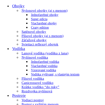
Obojky
Nylonové obojky (aj s menom)
Jednofarebné obojky
Super edícia
Viacfarebné obojky
Crazy edition
Saténové obojky
Flísové obojky (aj s menom)
Záťažové obojky
Svietiaci reflexný obojok
Vodítka
Lanové vodítka (vodítka z lana)
Nylónové vodítka
Jednofarebné vodítka
Viacfarebné vodítka
Vzorované vodítka
Vodítka vyšívané, s vlastným textom
Flísové vodítka
Canicrossové vodítko
Krátke vodítko “do ruky”
Rozdvojka nylónová
Postroje
Vodiaci postroj
Postroj s vyšitým menom