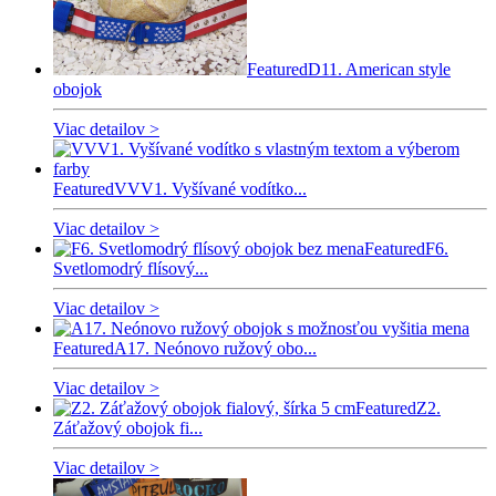
Featured
D11. American style
obojok
Viac detailov >
Featured
VVV1. Vyšívané vodítko...
Viac detailov >
Featured
F6.
Svetlomodrý flísový...
Viac detailov >
Featured
A17. Neónovo ružový obo...
Viac detailov >
Featured
Z2.
Záťažový obojok fi...
Viac detailov >