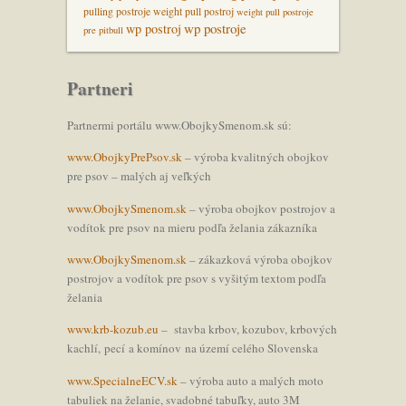
pulling postroje
weight pull postroj
weight pull postroje
wp postroje
wp postroj
pre pitbull
Partneri
Partnermi portálu www.ObojkySmenom.sk sú:
www.ObojkyPrePsov.sk
– výroba kvalitných obojkov
pre psov – malých aj veľkých
www.ObojkySmenom.sk
– výroba obojkov postrojov a
vodítok pre psov na mieru podľa želania zákazníka
www.ObojkySmenom.sk
– zákazková výroba obojkov
postrojov a vodítok pre psov s vyšitým textom podľa
želania
www.krb-kozub.eu
– stavba krbov, kozubov, krbových
kachlí, pecí a komínov na území celého Slovenska
www.SpecialneECV.sk
– výroba auto a malých moto
tabuliek na želanie, svadobné tabuľky, auto 3M