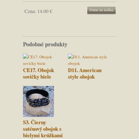
Cena:
14.00 €
Podobné produkty
CE17. Obojok
D11. American
sovičky biele
style obojok
S3. Čierny
saténový obojok s
bielymi krúžkami