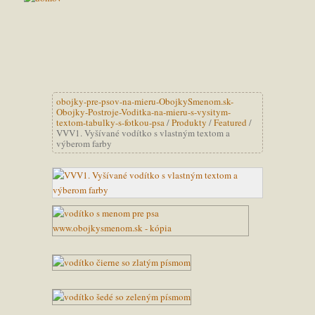
obojky-pre-psov-na-mieru-ObojkySmenom.sk-
Obojky-Postroje-Voditka-na-mieru-s-vysitym-
textom-tabulky-s-fotkou-psa
/
Produkty
/
Featured
/
VVV1. Vyšívané vodítko s vlastným textom a
výberom farby