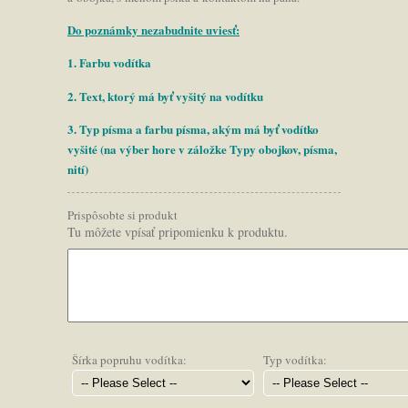
Do poznámky nezabudnite uviesť:
1. Farbu vodítka
2. Text, ktorý má byť vyšitý na vodítku
3. Typ písma a farbu písma, akým má byť vodítko
vyšité (na výber hore v záložke Typy obojkov, písma,
nití)
Prispôsobte si produkt
Tu môžete vpísať pripomienku k produktu.
Šírka popruhu vodítka:
Typ vodítka: