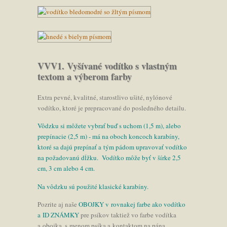
VVV1. Vyšívané vodítko s vlastným
textom a výberom farby
Extra pevné, kvalitné, starostlivo ušité, nylónové
vodítko, ktoré je prepracované do posledného detailu.
Vôdzku si môžete vybrať buď s uchom (1,5 m), alebo
prepínacie
(2,5 m) - má na oboch koncoch karabíny,
ktoré sa dajú prepínať a tým pádom upravovať vodítko
na požadovanú dĺžku. Vodítko môže byť v šírke 2,5
cm, 3 cm alebo 4 cm.
Na vôdzku sú použité klasické karabíny.
Pozrite aj naše
OBOJKY v rovnakej farbe ako vodítko
a ID ZNÁMKY
pre psíkov taktiež vo farbe vodítka
a obojka, s menom psíka a kontaktom na pána.