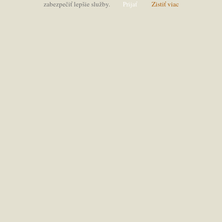
zabezpečiť lepšie služby.
Prijať
Zistiť viac