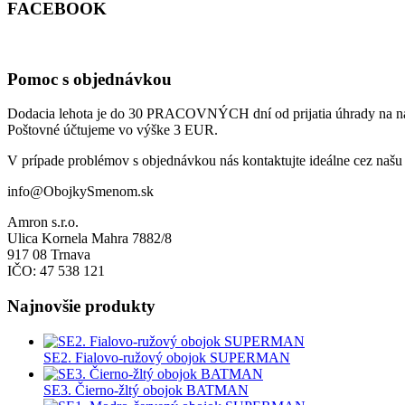
FACEBOOK
Pomoc s objednávkou
Dodacia lehota je do 30 PRACOVNÝCH dní od prijatia úhrady na ná
Poštovné účtujeme vo výške 3 EUR.
V prípade problémov s objednávkou nás kontaktujte ideálne cez našu 
info@ObojkySmenom.sk
Amron s.r.o.
Ulica Kornela Mahra 7882/8
917 08 Trnava
IČO: 47 538 121
Najnovšie produkty
SE2. Fialovo-ružový obojok SUPERMAN
SE3. Čierno-žltý obojok BATMAN