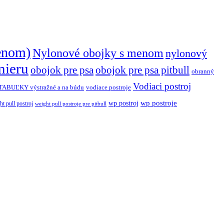
enom)
Nylonové obojky s menom
nylonový
mieru
obojok pre psa
obojok pre psa pitbull
obranný
Vodiaci postroj
TABUĽKY výstražné a na búdu
vodiace postroje
wp postroj
wp postroje
ht pull postroj
weight pull postroje pre pitbull