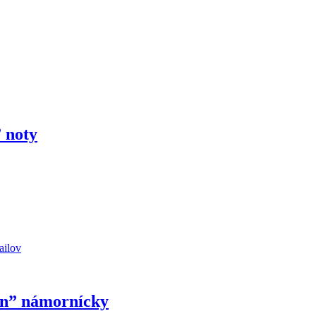
 noty
ailov
on” námornícky