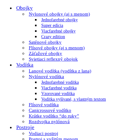
Obojky
Nylonové obojky (aj s menom)
Jednofarebné obojky
Super edícia
Viacfarebné obojky
Crazy edition
Saténové obojky
Flísové obojky (aj s menom)
Záťažové obojky
Svietiaci reflexný obojok
Vodítka
Lanové vodítka (vodítka z lana)
Nylónové vodítka
Jednofarebné vodítka
Viacfarebné vodítka
Vzorované vodítka
Vodítka vyšívané, s vlastným textom
Flísové vodítka
Canicrossové vodítko
Krátke vodítko “do ruky”
Rozdvojka nylónová
Postroje
Vodiaci postroj
Postroj s vyšitým menom