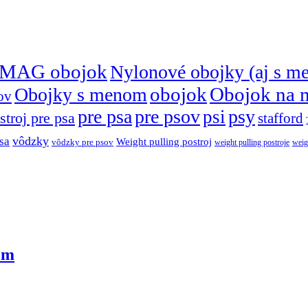
MAG obojok
Nylonové obojky (aj s m
obojok
Obojok na 
Obojky s menom
ov
pre psa
pre psov
psy
psi
stroj pre psa
stafford
vôdzky
sa
Weight pulling postroj
vôdzky pre psov
weight pulling postroje
weig
cm