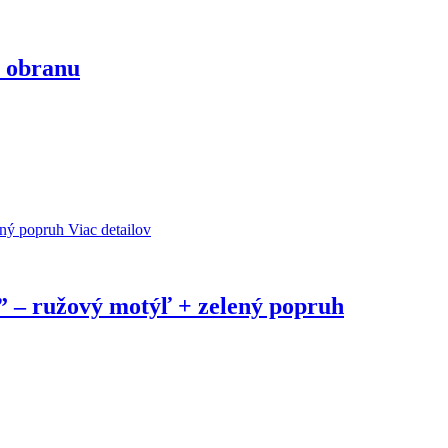
a obranu
Viac detailov
” – ružový motýľ + zelený popruh