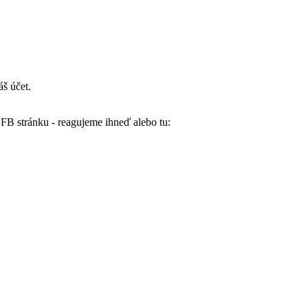
š účet.
FB stránku - reagujeme ihneď alebo tu: