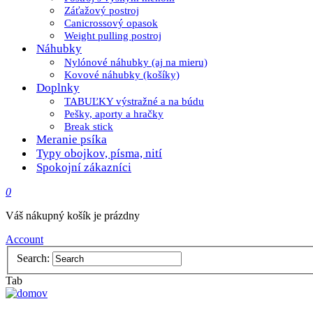
Záťažový postroj
Canicrossový opasok
Weight pulling postroj
Náhubky
Nylónové náhubky (aj na mieru)
Kovové náhubky (košíky)
Doplnky
TABUĽKY výstražné a na búdu
Pešky, aporty a hračky
Break stick
Meranie psíka
Typy obojkov, písma, nití
Spokojní zákazníci
0
Váš nákupný košík je prázdny
Account
Search:
Tab