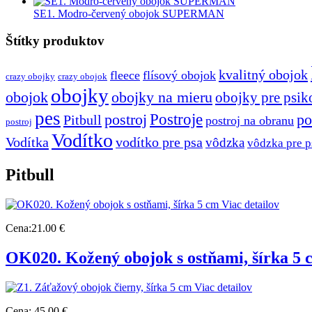
SE1. Modro-červený obojok SUPERMAN
Štítky produktov
kvalitný obojok
fleece
flísový obojok
crazy obojky
crazy obojok
obojky
obojok
obojky na mieru
obojky pre psik
pes
Postroje
postroj
po
Pitbull
postroj na obranu
postroj
Vodítko
Vodítka
vodítko pre psa
vôdzka
vôdzka pre p
Pitbull
Viac detailov
Cena:
21.00 €
OK020. Kožený obojok s ostňami, šírka 5 
Viac detailov
Cena:
45.00 €